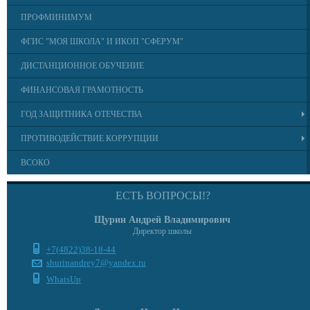
ПРОФМИНИМУМ
ФГИС "МОЯ ШКОЛА" И ИКОП "СФЕРУМ"
ДИСТАНЦИОННОЕ ОБУЧЕНИЕ
ФИНАНСОВАЯ ГРАМОТНОСТЬ
ГОД ЗАЩИТНИКА ОТЕЧЕСТВА
ПРОТИВОДЕЙСТВИЕ КОРРУПЦИИ
ВСОКО
ЕСТЬ ВОПРОСЫ!?
Щурин Андрей Владимирович
Директор школы
+7(4822)38-18-44
shurinandrey7@yandex.ru
WhatsUp