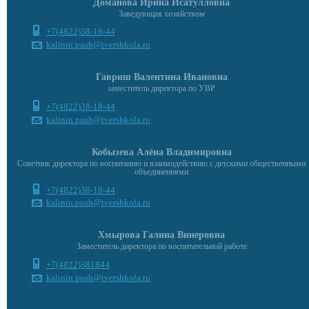
Доманова Ирина Исатулловна
Заведующая хозяйством
+7(4822)38-18-44
kalinin.push@tvershkola.ru
Гавриш Валентина Ивановна
заместитель директора по УВР
+7(4822)38-18-44
kalinin.push@tvershkola.ru
Кобызева Алёна Владимировна
Советник директора по воспитанию и взаимодействию с детскими общественными
объединениями
+7(4822)38-18-44
kalinin.push@tvershkola.ru
Хмырова Галина Винеровна
Заместитель директора по воспитательной работе
+7(4822)381844
kalinin.push@tvershkola.ru