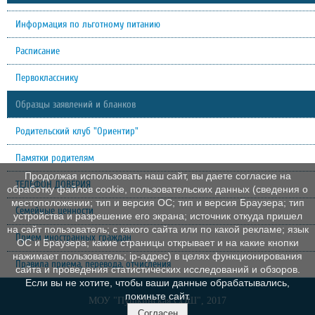
Информация по льготному питанию
Расписание
Первокласснику
Образцы заявлений и бланков
Родительский клуб "Ориентир"
Памятки родителям
Продолжая использовать наш сайт, вы даете согласие на
ТЕЛЕФОН ДОВЕРИЯ
обработку файлов cookie, пользовательских данных (сведения о
местоположении; тип и версия ОС; тип и версия Браузера; тип
Семейные ценности
устройства и разрешение его экрана; источник откуда пришел
на сайт пользователь; с какого сайта или по какой рекламе; язык
Прием иностранных граждан
ОС и Браузера; какие страницы открывает и на какие кнопки
нажимает пользователь; ip-адрес) в целях функционирования
Правила приема, перевода, отчисления
сайта и проведения статистических исследований и обзоров.
Если вы не хотите, чтобы ваши данные обрабатывались,
покиньте сайт.
МОУ "Пушкинская СОШ", 2017
Согласен