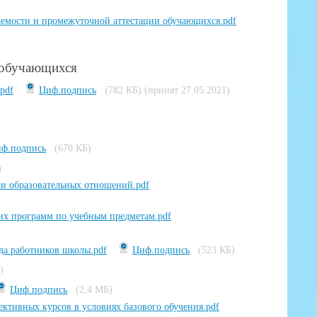
аемости и промежуточной аттестации обучающихся.pdf
я обучающихся
pdf
Циф.подпись
(782 КБ)
(принят 27.05.2021)
ф.подпись
(670 КБ)
)
и образовательных отношений.pdf
их программ по учебным предметам.pdf
да работников школы.pdf
Циф.подпись
(523 КБ)
)
Циф.подпись
(2,4 МБ)
тивных курсов в условиях базового обучения.pdf