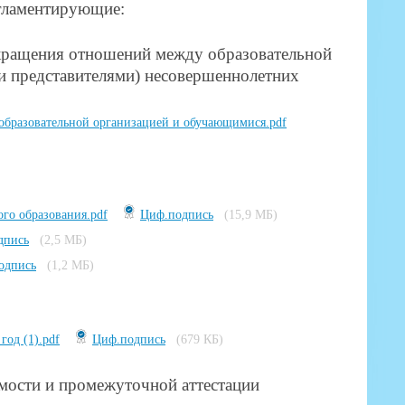
егламентирующие:
кращения отношений между образовательной
и представителями) несовершеннолетних
образовательной организацией и обучающимися.pdf
го образования.pdf
Циф.подпись
(15,9 МБ)
дпись
(2,5 МБ)
одпись
(1,2 МБ)
од (1).pdf
Циф.подпись
(679 КБ)
мости и промежуточной аттестации