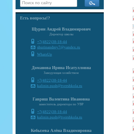
Есть вопросы!?
Щурин Андрей Владимирович
Директор школы
+7(4822)38-18-44
shurinandrey7@yandex.ru
WhatsUp
Доманова Ирина Исатулловна
Заведующая хозяйством
+7(4822)38-18-44
kalinin.push@tvershkola.ru
Гавриш Валентина Ивановна
заместитель директора по УВР
+7(4822)38-18-44
kalinin.push@tvershkola.ru
Кобызева Алёна Владимировна