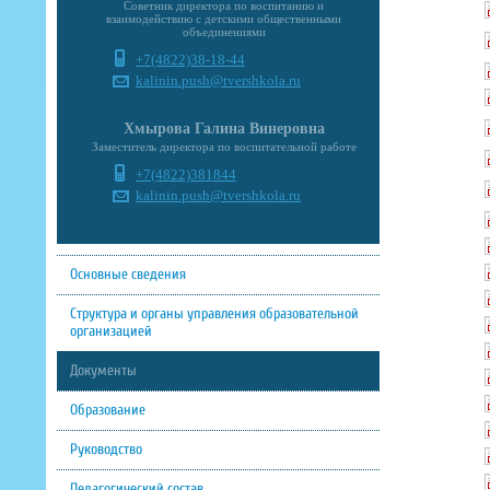
Советник директора по воспитанию и
взаимодействию с детскими общественными
объединениями
+7(4822)38-18-44
kalinin.push@tvershkola.ru
Хмырова Галина Винеровна
Заместитель директора по воспитательной работе
+7(4822)381844
kalinin.push@tvershkola.ru
Основные сведения
Структура и органы управления образовательной
организацией
Документы
Образование
Руководство
Педагогический состав