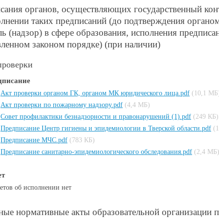
сания органов, осуществляющих государственный контр
олнении таких предписаний (до подтверждения орган
ль (надзор) в сфере образования, исполнения предписа
вленном законом порядке) (при наличии)
проверки
дписание
Акт проверки органом ГК, органом МК юридического лица.pdf
(10,1 МБ
Акт проверки по пожарному надзору.pdf
(4,4 МБ)
Совет профилактики безнадзорности и правонарушений (1).pdf
(249 КБ)
Предписание Центр гигиены и эпидемиологии в Тверской области.pdf
(
Предписание МЧС.pdf
(783 КБ)
Предписание санитарно-эпидемиологического обследования.pdf
(2,4 МБ
ет
етов об исполнении нет
ные нормативные акты образовательной организации 