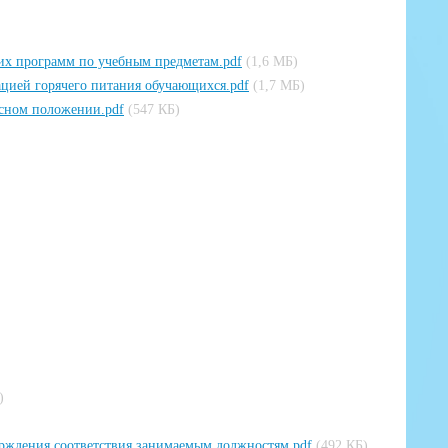
их программ по учебным предметам.pdf
(1,6 МБ)
ацией горячего питания обучающихся.pdf
(1,7 МБ)
асном положении.pdf
(547 КБ)
)
ерждения соответствия занимаемым должностям.pdf
(492 КБ)