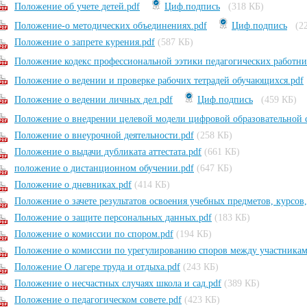
Положение об учете детей.pdf
Циф.подпись
(318 КБ)
Положение-о методических объединениях.pdf
Циф.подпись
(2
Положение о запрете курения.pdf
(587 КБ)
Положение кодекс профессиональной ээтики педагогических работни
Положение о ведении и проверке рабочих тетрадей обучающихся.pdf
Положение о ведении личных дел.pdf
Циф.подпись
(459 КБ)
Положение о внедрении целевой модели цифровой образовательной 
Положение о внеурочной деятельности.pdf
(258 КБ)
Положение о выдачи дубликата аттестата.pdf
(661 КБ)
положение о дистанционном обучении.pdf
(647 КБ)
Положение о дневниках.pdf
(414 КБ)
Положение о зачете результатов освоения учебных предметов, курсов
Положение о защите персональных данных.pdf
(183 КБ)
Положение о комиссии по спором.pdf
(194 КБ)
Положение о комиссии по урегулированию споров между участникам
Положение О лагере труда и отдыха.pdf
(243 КБ)
Положение о несчастных случаях школа и сад.pdf
(389 КБ)
Положение о педагогическом совете.pdf
(423 КБ)