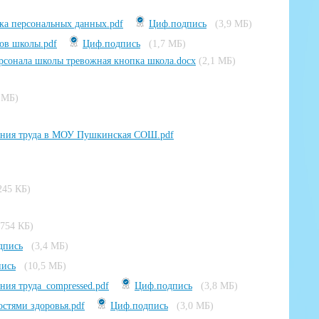
тка персональных данных.pdf
Циф.подпись
(3,9 МБ)
ов школы.pdf
Циф.подпись
(1,7 МБ)
рсонала школы тревожная кнопка школа.docx
(2,1 МБ)
 МБ)
вания труда в МОУ Пушкинская СОШ.pdf
245 КБ)
(754 КБ)
дпись
(3,4 МБ)
ись
(10,5 МБ)
ия труда_compressed.pdf
Циф.подпись
(3,8 МБ)
стями здоровья.pdf
Циф.подпись
(3,0 МБ)