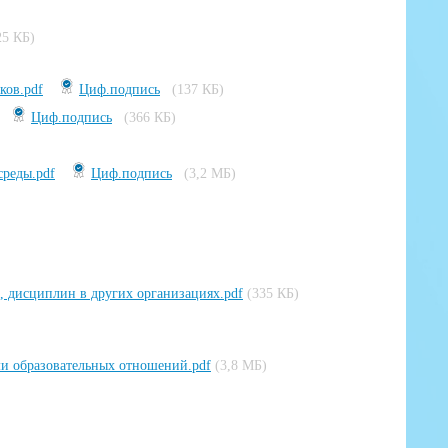
25 КБ)
ков.pdf
Циф.подпись
(137 КБ)
Циф.подпись
(366 КБ)
среды.pdf
Циф.подпись
(3,2 МБ)
,, дисциплин в других организациях.pdf
(335 КБ)
и образовательных отношений.pdf
(3,8 МБ)