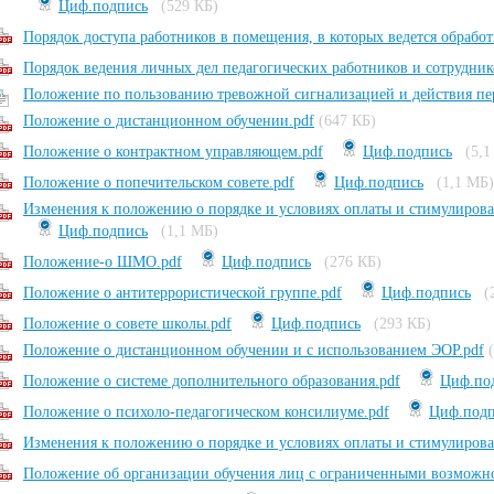
Циф.подпись
(529 КБ)
Порядок доступа работников в помещения, в которых ведется обрабо
Порядок ведения личных дел педагогических работников и сотрудник
Положение по пользованию тревожной сигнализацией и действия пе
Положение о дистанционном обучении.pdf
(647 КБ)
Положение о контрактном управляющем.pdf
Циф.подпись
(5,1
Положение о попечительском совете.pdf
Циф.подпись
(1,1 МБ)
Изменения к положению о порядке и условиях оплаты и стимулиро
Циф.подпись
(1,1 МБ)
Положение-о ШМО.pdf
Циф.подпись
(276 КБ)
Положение о антитеррористической группе.pdf
Циф.подпись
(
Положение о совете школы.pdf
Циф.подпись
(293 КБ)
Положение о дистанционном обучении и с использованием ЭОР.pdf
Положение о системе дополнительного образования.pdf
Циф.по
Положение о психоло-педагогическом консилиуме.pdf
Циф.подп
Изменения к положению о порядке и условиях оплаты и стимулирован
Положение об организации обучения лиц с ограниченными возможно