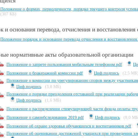
ющихся
Положение о формах, периодичности, порядке текущего контроля успев
(307 КБ)
к и основания перевода, отчисления и восстановлени
Положение порядок и основание перевода отчисления и восстановления.
ные нормативные акты образовательной организации
Положение о запрете пользования мобильным телефоном.pdf
Ци
Положение о бракеражной комиссии.pdf
Циф.подпись
(2,5 МБ
Положение о комиссии по урегулированию споров между участникам
Циф.подпись
(3,8 МБ)
Положение о порядке преодоления отставаний при реализации рабоч
Циф.подпись
(1,6 МБ)
Положение о распределении стимулирующей части фонда оплаты тру
Положение о самообследовании 2019.pdf
Циф.подпись
(8,0 МБ
Положение об охране здоровья обучающихся и воспитанников.pdf
Положение об оценивании достижений учащихся при проведении элек