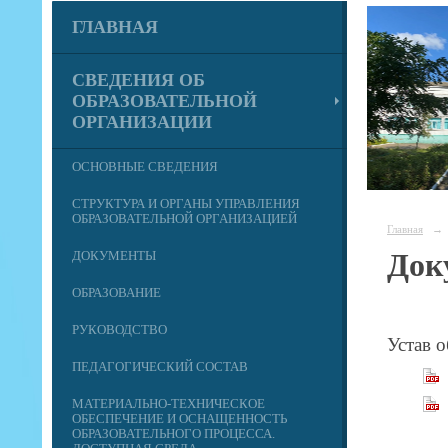
ГЛАВНАЯ
СВЕДЕНИЯ ОБ
ОБРАЗОВАТЕЛЬНОЙ
ОРГАНИЗАЦИИ
ОСНОВНЫЕ СВЕДЕНИЯ
СТРУКТУРА И ОРГАНЫ УПРАВЛЕНИЯ
ОБРАЗОВАТЕЛЬНОЙ ОРГАНИЗАЦИЕЙ
Главная
→
Док
ДОКУМЕНТЫ
ОБРАЗОВАНИЕ
РУКОВОДСТВО
Устав 
ПЕДАГОГИЧЕСКИЙ СОСТАВ
МАТЕРИАЛЬНО-ТЕХНИЧЕСКОЕ
ОБЕСПЕЧЕНИЕ И ОСНАЩЕННОСТЬ
ОБРАЗОВАТЕЛЬНОГО ПРОЦЕССА.