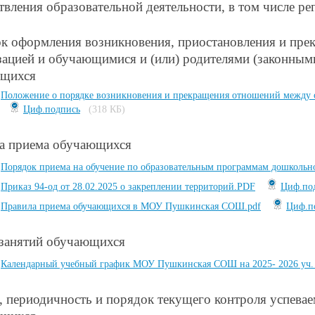
твления образовательной деятельности, в том числе р
к оформления возникновения, приостановления и пре
зацией и обучающимися и (или) родителями (законным
ющихся
Положение о порядке возникновения и прекращения отношений между 
Циф.подпись
(318 КБ)
а приема обучающихся
Порядок приема на обучение по образовательным программам дошкольно
Приказ 94-од от 28.02.2025 о закреплении территорий.PDF
Циф.по
Правила приема обучающихся в МОУ Пушкинская СОШ.pdf
Циф.п
занятий обучающихся
Календарный учебный график МОУ Пушкинская СОШ на 2025- 2026 уч. г
 периодичность и порядок текущего контроля успевае