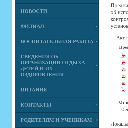
Предпи
НОВОСТИ
об исп
контро
устано
ФИЛИАЛ
Акт 
ВОСПИТАТЕЛЬНАЯ РАБОТА
Пре
СВЕДЕНИЯ ОБ
ОРГАНИЗАЦИИ ОТДЫХА
ДЕТЕЙ И ИХ
ОЗДОРОВЛЕНИЯ
ПИТАНИЕ
Отч
КОНТАКТЫ
Отч
РОДИТЕЛЯМ И УЧЕНИКАМ
Локаль