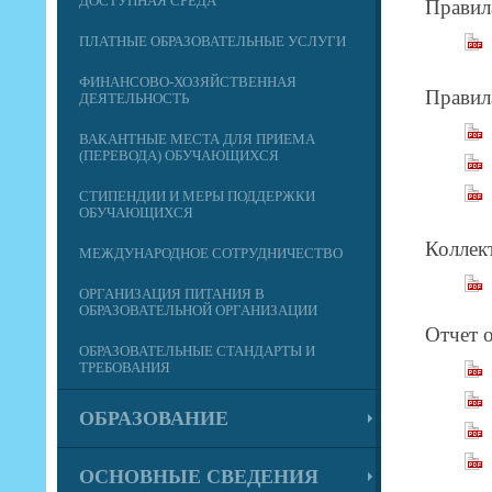
ДОСТУПНАЯ СРЕДА
Правил
ПЛАТНЫЕ ОБРАЗОВАТЕЛЬНЫЕ УСЛУГИ
ФИНАНСОВО-ХОЗЯЙСТВЕННАЯ
Правил
ДЕЯТЕЛЬНОСТЬ
ВАКАНТНЫЕ МЕСТА ДЛЯ ПРИЕМА
(ПЕРЕВОДА) ОБУЧАЮЩИХСЯ
СТИПЕНДИИ И МЕРЫ ПОДДЕРЖКИ
ОБУЧАЮЩИХСЯ
Коллек
МЕЖДУНАРОДНОЕ СОТРУДНИЧЕСТВО
ОРГАНИЗАЦИЯ ПИТАНИЯ В
ОБРАЗОВАТЕЛЬНОЙ ОРГАНИЗАЦИИ
Отчет 
ОБРАЗОВАТЕЛЬНЫЕ СТАНДАРТЫ И
ТРЕБОВАНИЯ
ОБРАЗОВАНИЕ
ОСНОВНЫЕ СВЕДЕНИЯ