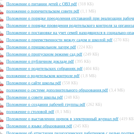
Положение о питании детей с ОВЗ.pdf
(318 КБ)
положение о попечительском совете.pdf
(1,1 МБ)
Положение о порядке преодоления отставаний при реализации рабоч
Положение о порядке проведения родительского контроля за организ
Положение о постановке на учет семей находящихся в социально-оп
Положение о преемственности между садом и школой.pdf
(270 КБ)
Положение о пришкольном лагере.pdf
(224 КБ)
Положение о пропускном режиме сад.pdf
(249 КБ)
Положение о публичном докладе.pdf
(395 КБ)
Положение о родительских собраниях.pdf
(404 КБ)
положение о родительском контроле.pdf
(1,8 МБ)
Положение о сайте школы.pdf
(558 КБ)
положение о системе дополнительного образования.pdf
(3,4 МБ)
Положение о совете школы.pdf
(248 КБ)
Положение о создании рабочей группы.pdf
(262 КБ)
положение о столовой.pdf
(8,1 МБ)
Положение о выставлении оценок в электронный журнал.pdf
(419 КБ
Положение о языке образования.pdf
(245 КБ)
Положение об аттестации педагогических работников с целью подтв