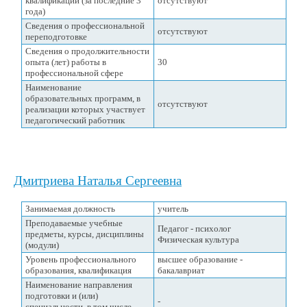
квалификации (за последние 3
отсутствуют
года)
Сведения о профессиональной
отсутствуют
переподготовке
Сведения о продолжительности
опыта (лет) работы в
30
профессиональной сфере
Наименование
образовательных программ, в
отсутствуют
реализации которых участвует
педагогический работник
Дмитриева Наталья Сергеевна
Занимаемая должность
учитель
Преподаваемые учебные
Педагог - психолог
предметы, курсы, дисциплины
Физическая культура
(модули)
Уровень профессионального
высшее образование -
образования, квалификация
бакалавриат
Наименование направления
подготовки и (или)
-
специальности, в том числе