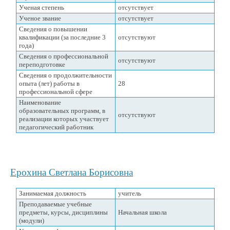
Ученая степень
отсутствует
Ученое звание
отсутствует
Сведения о повышении
квалификации (за последние 3
отсутствуют
года)
Сведения о профессиональной
отсутствуют
переподготовке
Сведения о продолжительности
опыта (лет) работы в
28
профессиональной сфере
Наименование
образовательных программ, в
отсутствуют
реализации которых участвует
педагогический работник
Ерохина Светлана Борисовна
Занимаемая должность
учитель
Преподаваемые учебные
предметы, курсы, дисциплины
Начальная школа
(модули)