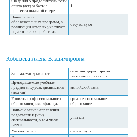
Сведения о продолжительности
опыта (лет) работы в
1
профессиональной сфере
Наименование
образовательных программ, в
отсутствуют
реализации которых участвует
педагогический работник
Кобызева Алёна Владимировна
советник директора по
Занимаемая должность
воспитанию, учитель
Преподаваемые учебные
предметы, курсы, дисциплины
английский язык
(модули)
Уровень профессионального
среднее-специальное
образования, квалификация
образование
Наименование направления
подготовки и (или)
учитель
специальности, в том числе
научной
Ученая степень
отсутствует