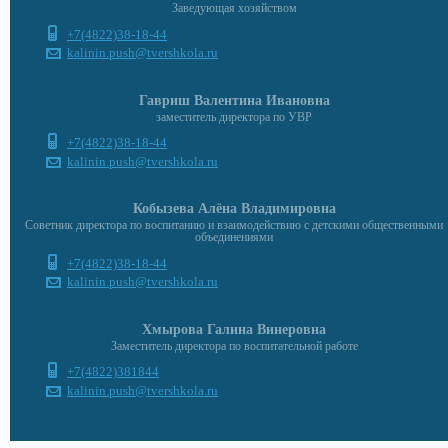
Заведующая хозяйством
+7(4822)38-18-44
kalinin.push@tvershkola.ru
Гавриш Валентина Ивановна
заместитель директора по УВР
+7(4822)38-18-44
kalinin.push@tvershkola.ru
Кобызева Алёна Владимировна
Советник директора по воспитанию и взаимодействию с детскими общественными
объединениями
+7(4822)38-18-44
kalinin.push@tvershkola.ru
Хмырова Галина Винеровна
Заместитель директора по воспитательной работе
+7(4822)381844
kalinin.push@tvershkola.ru