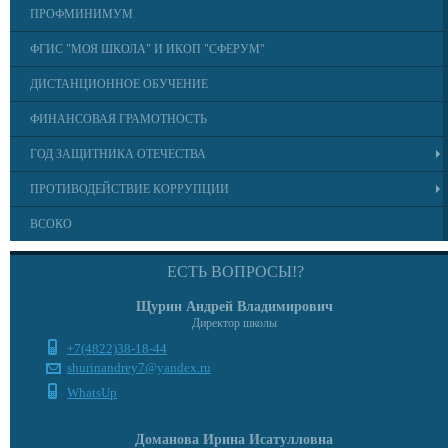
ПРОФМИНИМУМ
ФГИС "МОЯ ШКОЛА" И ИКОП "СФЕРУМ"
ДИСТАНЦИОННОЕ ОБУЧЕНИЕ
ФИНАНСОВАЯ ГРАМОТНОСТЬ
ГОД ЗАЩИТНИКА ОТЕЧЕСТВА
ПРОТИВОДЕЙСТВИЕ КОРРУПЦИИ
ВСОКО
ЕСТЬ ВОПРОСЫ!?
Щурин Андрей Владимирович
Директор школы
+7(4822)38-18-44
shurinandrey7@yandex.ru
WhatsUp
Доманова Ирина Исатулловна