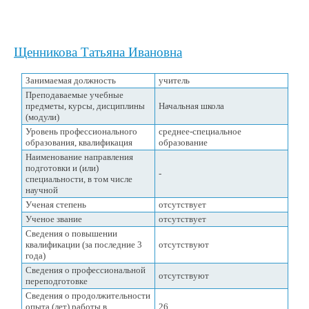
Щенникова Татьяна Ивановна
Занимаемая должность
учитель
Преподаваемые учебные
предметы, курсы, дисциплины
Начальная школа
(модули)
Уровень профессионального
среднее-специальное
образования, квалификация
образование
Наименование направления
подготовки и (или)
-
специальности, в том числе
научной
Ученая степень
отсутствует
Ученое звание
отсутствует
Сведения о повышении
квалификации (за последние 3
отсутствуют
года)
Сведения о профессиональной
отсутствуют
переподготовке
Сведения о продолжительности
опыта (лет) работы в
26