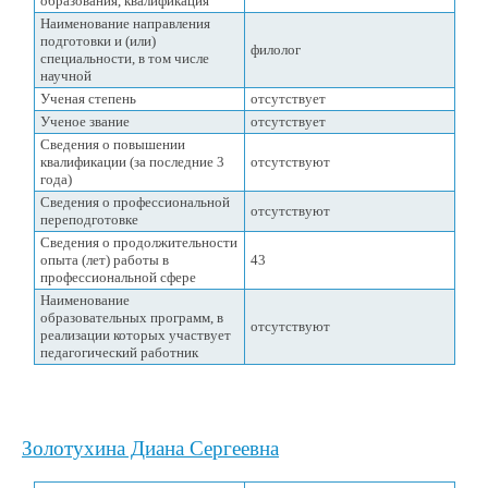
образования, квалификация
Наименование направления
подготовки и (или)
филолог
специальности, в том числе
научной
Ученая степень
отсутствует
Ученое звание
отсутствует
Сведения о повышении
квалификации (за последние 3
отсутствуют
года)
Сведения о профессиональной
отсутствуют
переподготовке
Сведения о продолжительности
опыта (лет) работы в
43
профессиональной сфере
Наименование
образовательных программ, в
отсутствуют
реализации которых участвует
педагогический работник
Золотухина Диана Сергеевна