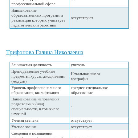
профессиональной сфере
Наименование
образовательных программ, в
отсутствуют
реализации которых участвует
педагогический работник
Трифонова Галина Николаевна
Занимаемая должность
учитель
Преподаваемые учебные
Начальная школа
предметы, курсы, дисциплины
география
(модули)
Уровень профессионального
среднее-специальное
образования, квалификация
образование
Наименование направления
подготовки и (или)
-
специальности, в том числе
научной
Ученая степень
отсутствует
Ученое звание
отсутствует
Сведения о повышении