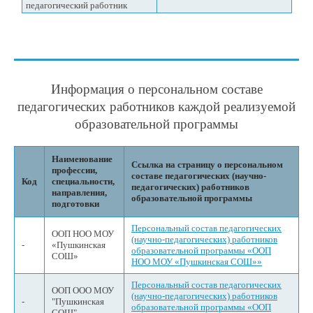
педагогический работник
Информация о персональном составе
педагогических работников каждой реализуемой
образовательной программы
Наименование
Ссылка на страницу о персональном
профессии,
составе педагогических (научно-
Код
специальности,
педагогических) работников
направления,
образовательной программы
подготовки
Персональный состав педагогических
ООП НОО МОУ
(научно-педагогических) работников
-
«Пушкинская
образовательной программы «ООП
СОШ»
НОО МОУ «Пушкинская СОШ»»
Персональный состав педагогических
ООП ООО МОУ
(научно-педагогических) работников
-
"Пушкинская
образовательной программы «ООП
СОШ"