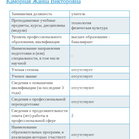
Каморная Жанна Викторовна
Занимаемая должность
учитель
Преподаваемые учебные
технология
предметы, курсы, дисциплины
физическая культура
(модули)
Уровень профессионального
высшее образование -
образования, квалификация
бакалавриат
Наименование направления
подготовки и (или)
-
специальности, в том числе
научной
Ученая степень
отсутствует
Ученое звание
отсутствует
Сведения о повышении
квалификации (за последние 3
отсутствуют
года)
Сведения о профессиональной
отсутствуют
переподготовке
Сведения о продолжительности
опыта (лет) работы в
2
профессиональной сфере
Наименование
образовательных программ, в
отсутствуют
реализации которых участвует