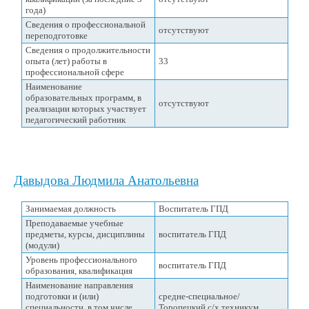
года)
Сведения о профессиональной
отсутствуют
переподготовке
Сведения о продолжительности
опыта (лет) работы в
33
профессиональной сфере
Наименование
образовательных программ, в
отсутствуют
реализации которых участвует
педагогический работник
Давыдова Людмила Анатольевна
Занимаемая должность
Воспитатель ГПД
Преподаваемые учебные
предметы, курсы, дисциплины
воспитатель ГПД
(модули)
Уровень профессионального
воспитатель ГПД
образования, квалификация
Наименование направления
подготовки и (или)
средне-специальное/
специальности, в том числе
Торопецкий с/х техникум