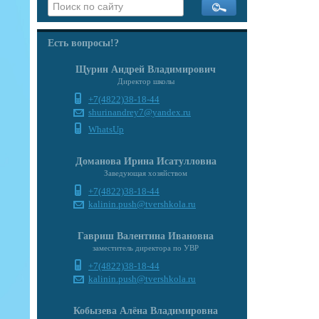
Есть вопросы!?
Щурин Андрей Владимирович
Директор школы
+7(4822)38-18-44
shurinandrey7@yandex.ru
WhatsUp
Доманова Ирина Исатулловна
Заведующая хозяйством
+7(4822)38-18-44
kalinin.push@tvershkola.ru
Гавриш Валентина Ивановна
заместитель директора по УВР
+7(4822)38-18-44
kalinin.push@tvershkola.ru
Кобызева Алёна Владимировна