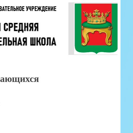
чающихся
я