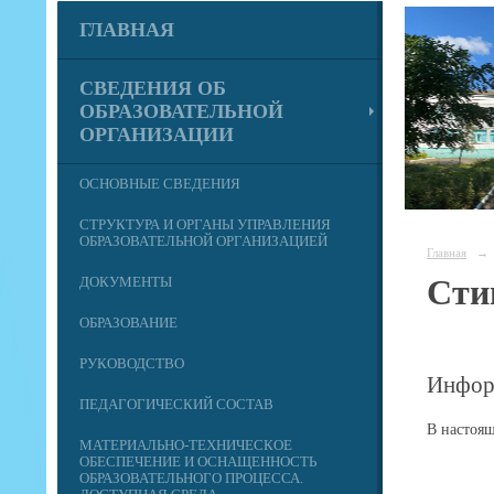
ГЛАВНАЯ
СВЕДЕНИЯ ОБ
ОБРАЗОВАТЕЛЬНОЙ
ОРГАНИЗАЦИИ
ОСНОВНЫЕ СВЕДЕНИЯ
СТРУКТУРА И ОРГАНЫ УПРАВЛЕНИЯ
ОБРАЗОВАТЕЛЬНОЙ ОРГАНИЗАЦИЕЙ
Главная
→
Сти
ДОКУМЕНТЫ
ОБРАЗОВАНИЕ
РУКОВОДСТВО
Инфор
ПЕДАГОГИЧЕСКИЙ СОСТАВ
В настоя
МАТЕРИАЛЬНО-ТЕХНИЧЕСКОЕ
ОБЕСПЕЧЕНИЕ И ОСНАЩЕННОСТЬ
ОБРАЗОВАТЕЛЬНОГО ПРОЦЕССА.