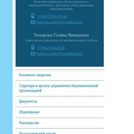
Советник директора по воспитанию и
взаимодействию с детскими общественными
объединениями
+7(4822)38-18-44
kalinin.push@tvershkola.ru
Хмырова Галина Винеровна
Заместитель директора по воспитательной работе
+7(4822)381844
kalinin.push@tvershkola.ru
Основные сведения
Структура и органы управления образовательной
организацией
Документы
Образование
Руководство
Педагогический состав