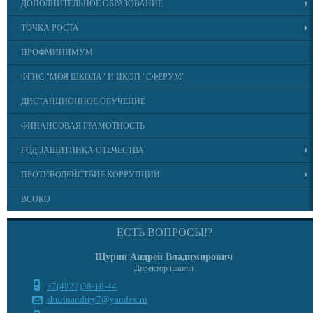
ДОПОЛНИТЕЛЬНОЕ ОБРАЗОВАНИЕ
ТОЧКА РОСТА
ПРОФМИНИМУМ
ФГИС "МОЯ ШКОЛА" И ИКОП "СФЕРУМ"
ДИСТАНЦИОННОЕ ОБУЧЕНИЕ
ФИНАНСОВАЯ ГРАМОТНОСТЬ
ГОД ЗАЩИТНИКА ОТЕЧЕСТВА
ПРОТИВОДЕЙСТВИЕ КОРРУПЦИИ
ВСОКО
ЕСТЬ ВОПРОСЫ!?
Щурин Андрей Владимирович
Директор школы
+7(4822)38-18-44
shurinandrey7@yandex.ru