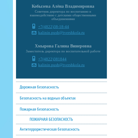
Кобызева Алёна Владимировна
Советник директора по воспитанию и
взаимодействию с детскими общественными
объединениями
+7(4822)38-18-44
kalinin.push@tvershkola.ru
Хмырова Галина Винеровна
Заместитель директора по воспитательной работе
+7(4822)381844
kalinin.push@tvershkola.ru
Дорожная безопасность
Безопасность на водных объектах
Пожарная безопасность
ПОЖАРНАЯ БЕЗОПАСНОСТЬ
Антитеррористическая безопасность