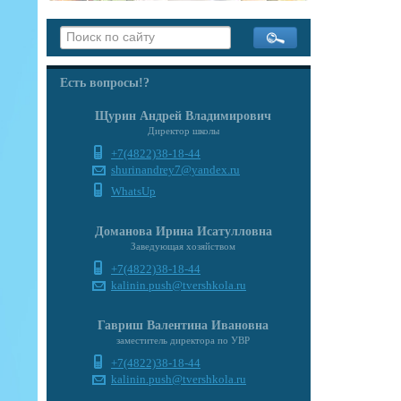
Есть вопросы!?
Щурин Андрей Владимирович
Директор школы
+7(4822)38-18-44
shurinandrey7@yandex.ru
WhatsUp
Доманова Ирина Исатулловна
Заведующая хозяйством
+7(4822)38-18-44
kalinin.push@tvershkola.ru
Гавриш Валентина Ивановна
заместитель директора по УВР
+7(4822)38-18-44
kalinin.push@tvershkola.ru