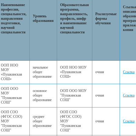
Наименование
Образовательная
Ссылка
профессии,
программа,
описан
специальности,
направленность,
Реализуемые
Уровень
образов
направления
профиль, шифр
формы
образования
програ
подготовки,
и наименование
обучения
прилож
научной
научной
копии
специальности
специальности
ООП НОО
начальное
ООП НОО МОУ
МОУ
общее
«Пушкинская
очная
Ссылка
«Пушкинская
образование
СОШ»
СОШ»
ООП ООО
основное
ООП ООО МОУ
МОУ
общее
"Пушкинская
очная
Ссылка
"Пушкинская
образование
СОШ"
СОШ"
ООП СОО
ООП СОО
(ФГОС СОО)
среднее
(ФГОС СОО)
МОУ
общее
МОУ
очная
Ссылка
"Пушкинская
образование
"Пушкинская
СОШ"
СОШ"