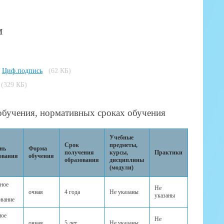
и
Циф.подпись
(62 КБ)
(329 КБ)
обучения, нормативных сроках обучения
Учебные
Срок
предметы,
нь
Форма
получения
курсы,
Практики
ования
обучения
образования
дисциплины
(модули)
ьное
Не
очная
4 года
Не указаны
указаны
ование
ное
Не
очная
5 лет
Не указаны