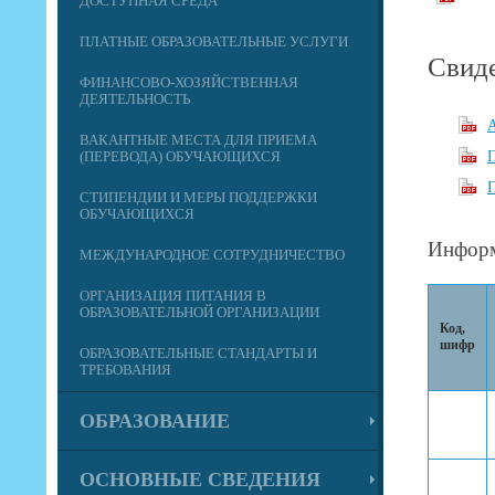
ДОСТУПНАЯ СРЕДА
ПЛАТНЫЕ ОБРАЗОВАТЕЛЬНЫЕ УСЛУГИ
Свиде
ФИНАНСОВО-ХОЗЯЙСТВЕННАЯ
ДЕЯТЕЛЬНОСТЬ
ВАКАНТНЫЕ МЕСТА ДЛЯ ПРИЕМА
(ПЕРЕВОДА) ОБУЧАЮЩИХСЯ
П
СТИПЕНДИИ И МЕРЫ ПОДДЕРЖКИ
ОБУЧАЮЩИХСЯ
Информ
МЕЖДУНАРОДНОЕ СОТРУДНИЧЕСТВО
ОРГАНИЗАЦИЯ ПИТАНИЯ В
ОБРАЗОВАТЕЛЬНОЙ ОРГАНИЗАЦИИ
Код,
шифр
ОБРАЗОВАТЕЛЬНЫЕ СТАНДАРТЫ И
ТРЕБОВАНИЯ
ОБРАЗОВАНИЕ
ОСНОВНЫЕ СВЕДЕНИЯ