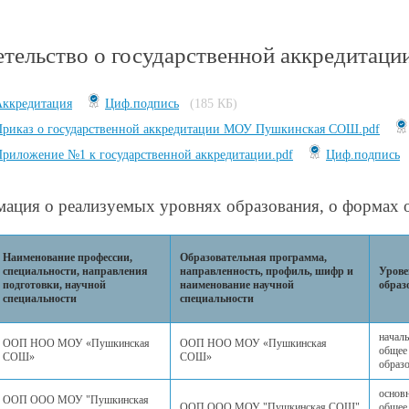
тельство о государственной аккредитаци
Аккредитация
Циф.подпись
(185 КБ)
Приказ о государственной аккредитации МОУ Пушкинская СОШ.pdf
риложение №1 к государственной аккредитации.pdf
Циф.подпись
ация о реализуемых уровнях образования, о формах 
Наименование профессии,
Образовательная программа,
специальности, направления
направленность, профиль, шифр и
Урове
подготовки, научной
наименование научной
образ
специальности
специальности
начал
ООП НОО МОУ «Пушкинская
ООП НОО МОУ «Пушкинская
общее
СОШ»
СОШ»
образ
основ
ООП ООО МОУ "Пушкинская
ООП ООО МОУ "Пушкинская СОШ"
общее