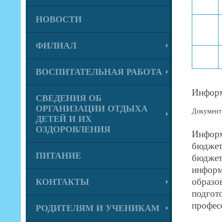
НОВОСТИ
ФИЛИАЛ
ВОСПИТАТЕЛЬНАЯ РАБОТА
Информ
СВЕДЕНИЯ ОБ
ОРГАНИЗАЦИИ ОТДЫХА
Документ 
ДЕТЕЙ И ИХ
ОЗДОРОВЛЕНИЯ
Информ
бюджет
ПИТАНИЕ
бюджето
информ
образо
КОНТАКТЫ
подгот
профес
РОДИТЕЛЯМ И УЧЕНИКАМ