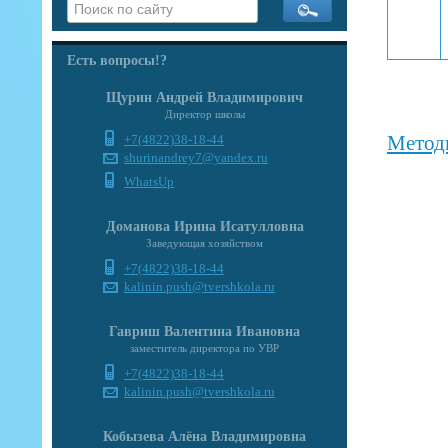
Есть вопросы!?
Щурин Андрей Владимирович
Директор школы
Метод
+7(4822)38-18-44
shurinandrey7@yandex.ru
WhatsUp
Доманова Ирина Исатулловна
Заведующая хозяйством
+7(4822)38-18-44
kalinin.push@tvershkola.ru
Гавриш Валентина Ивановна
заместитель директора по УВР
+7(4822)38-18-44
kalinin.push@tvershkola.ru
Кобызева Алёна Владимировна