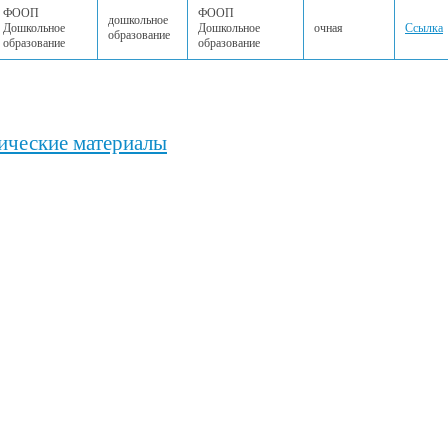
ФООП
ФООП
дошкольное
Дошкольное
Дошкольное
очная
Ссылка
образование
образование
образование
ические материалы