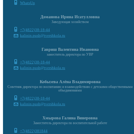
WhatsUp
Доманова Ирина Исатулловна
Заведующая хозяйством
+7(4822)38-18-44
kalinin.push@tvershkola.ru
Гавриш Валентина Ивановна
заместитель директора по УВР
+7(4822)38-18-44
kalinin.push@tvershkola.ru
Кобызева Алёна Владимировна
Советник директора по воспитанию и взаимодействию с детскими общественными
объединениями
+7(4822)38-18-44
kalinin.push@tvershkola.ru
Хмырова Галина Винеровна
Заместитель директора по воспитательной работе
+7(4822)381844