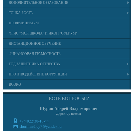
ДОПОЛНИТЕЛЬНОЕ ОБРАЗОВАНИЕ
ТОЧКА РОСТА
ПРОФМИНИМУМ
ФГИС "МОЯ ШКОЛА" И ИКОП "СФЕРУМ"
ДИСТАНЦИОННОЕ ОБУЧЕНИЕ
ФИНАНСОВАЯ ГРАМОТНОСТЬ
ГОД ЗАЩИТНИКА ОТЕЧЕСТВА
ПРОТИВОДЕЙСТВИЕ КОРРУПЦИИ
ВСОКО
ЕСТЬ ВОПРОСЫ!?
Щурин Андрей Владимирович
Директор школы
+7(4822)38-18-44
shurinandrey7@yandex.ru